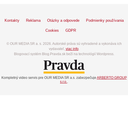
Kontakty
Reklama
Otázky a odpovede
Podmienky používania
Cookies
GDPR
© OUR MEDIA SR a. s. 2026. Autorské práva sú vyhradené a vykonáva ich
vydavateľ,
viac info
.
Blogovací systém Blog.Pravda.sk beží na technológií Wordpress.
Kompletný video servis pre OUR MEDIA SR a.s. zabezpečuje
ARBERTO GROUP
s.r.o.
.