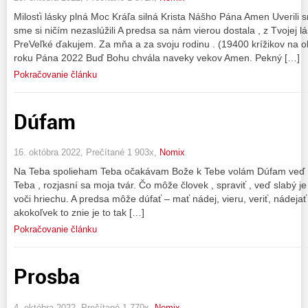
Milosťi lásky plná Moc Kráľa silná Krista Nášho Pána Amen Uverili 
sme si ničím nezaslúžili A predsa sa nám vierou dostala , z Tvojej lás
PreVeľké ďakujem. Za mňa a za svoju rodinu . (19400 krížikov na o
roku Pána 2022 Buď Bohu chvála naveky vekov Amen. Pekný […]
Pokračovanie článku
Dúfam
16. októbra 2022, Prečítané 1 903x,
Nomix
Na Teba spolieham Teba očakávam Bože k Tebe volám Dúfam veď T
Teba , rozjasní sa moja tvár. Čo môže človek , spraviť , veď slabý je
voči hriechu. A predsa môže dúfať – mať nádej, vieru, veriť, nádejať
akokoľvek to znie je to tak […]
Pokračovanie článku
Prosba
4. októbra 2022, Prečítané 1 770x,
Nomix