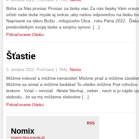
Boha za Nás prosiac Prosiac za lásky viac Za nás šepky Vám vrav
očistí naše duše mysle aj srdcia ,aby našou odpoveďou na lásku bola
Napísané na slávu Božiu , milujúceho Otca , roku Pána 2022 . Ďaku
predovšetkým svojej láske a svojmu synovi. […]
Pokračovanie článku
Šťastie
3. októbra 2022, Prečítané 1 784x,
Nomix
Môžme milovať a môžme nenávidieť Môžme priať a môžme závidi
Môžme sa smiať a môžme bedákať To všetko môžme Pod rohožou le
leskom . Vziať – nevziať . Akiste Nechaj , neber , nech si ju nájde
slobodu , že sa my môžeme slobodne […]
Pokračovanie článku
RSS
Nomix
luname.blog.pravda.sk