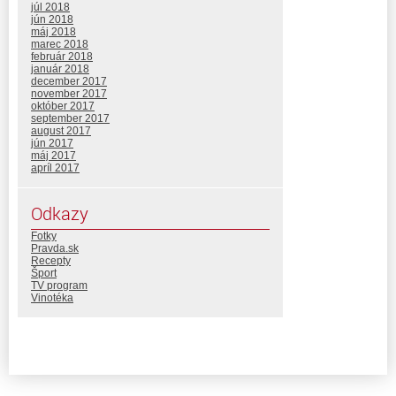
júl 2018
jún 2018
máj 2018
marec 2018
február 2018
január 2018
december 2017
november 2017
október 2017
september 2017
august 2017
jún 2017
máj 2017
apríl 2017
Odkazy
Fotky
Pravda.sk
Recepty
Šport
TV program
Vinotéka