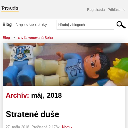
Registrácia
Prihlásenie
Blog
Najnovšie články
Najčítanejšie články
Blog
>
chvíľa venovaná Bohu
Najkomentovanejšie články
Zoznam blogov
Komerčné blogy
Archív:
máj, 2018
Stratené duše
27. mája 2018, Prečítané 2 178x,
Nomix