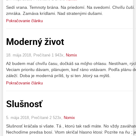
Sedí vrana. Temnoty brána. Na priedomí. Na svedomí. Chvíľu čuší.
zmráka. Zamáva krídlami. Nad stratenými dušami.
Pokračovanie článku
Moderný život
18. mája 2018, Prečítané 1 943x,
Nomix
Až budem mať chvíľu času, dočkáš sa môjho ohlasu. Nestíham, rýchl
Veciam prioritu dávam, plánujem, keď ráno vstávam. Podľa plánu d
záleží. Doba je moderná príliš, ty si ten ,ktorý sa mýliš.
Pokračovanie článku
Slušnosť
5. mája 2018, Prečítané 2 523x,
Nomix
Slušnosť kráčala si všate. Tá , ktorú tak radi máte. No vždy zaváhat
Nechodíme predsa bosí. Vtom skričal hlasno ktosi: Pozrite na ňu ;