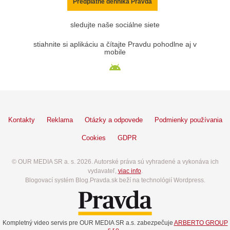
Predplatné denníka Pravda
sledujte naše sociálne siete
stiahnite si aplikáciu a čítajte Pravdu pohodlne aj v
mobile
Kontakty
Reklama
Otázky a odpovede
Podmienky používania
Cookies
GDPR
© OUR MEDIA SR a. s. 2026. Autorské práva sú vyhradené a vykonáva ich
vydavateľ,
viac info
.
Blogovací systém Blog.Pravda.sk beží na technológií Wordpress.
Kompletný video servis pre OUR MEDIA SR a.s. zabezpečuje
ARBERTO GROUP