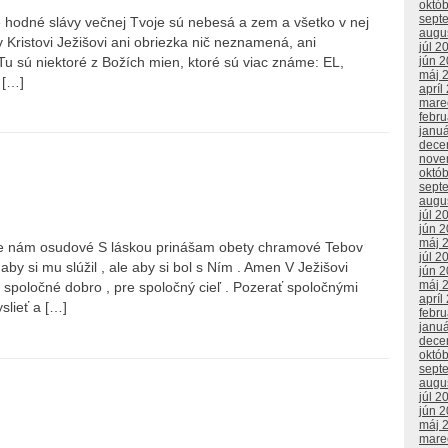
októ
sept
je hodné slávy večnej Tvoje sú nebesá a zem a všetko v nej
augu
Kristovi Ježišovi ani obriezka nič neznamená, ani
júl 2
 Tu sú niektoré z Božích mien, ktoré sú viac známe: EL,
jún 
máj 
 […]
apríl
mare
febr
janu
dece
nove
októ
sept
augu
júl 2
jún 
máj 
 je nám osudové S láskou prinášam obety chramové Tebov
júl 2
by si mu slúžil , ale aby si bol s Ním . Amen V Ježišovi
jún 
máj 
e spoločné dobro , pre spoločný cieľ . Pozerať spoločnými
apríl
slieť a […]
febr
janu
dece
októ
sept
augu
júl 2
jún 
máj 
mare