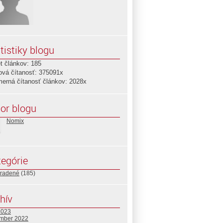
tistiky blogu
t článkov: 185
ová čítanosť: 375091x
merná čítanosť článkov: 2028x
or blogu
Nomix
egórie
radené
(185)
hív
2023
mber 2022