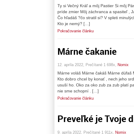
Ty si Večný Kráľ a môj Pastier Si môj P
príde zmier Môj záchranca a spasiteľ , J
Čo hľadáš ?čo stratil si? V spleti minulýc
Kto je nemý? […]
Pokračovanie článku
Márne čakanie
12. apríla 2022, Prečítané 1 698x,
Nomix
Márne voláš Márne čakáš Márne dúfaš M
Kto dobro chcel by konať , nech jeho srd
usuší ho. Oko za oko zub za zub platí p
nie sme schopní . […]
Pokračovanie článku
Preveľké je Tvoje d
9. apríla 2022, Prečítané 1 911x,
Nomix