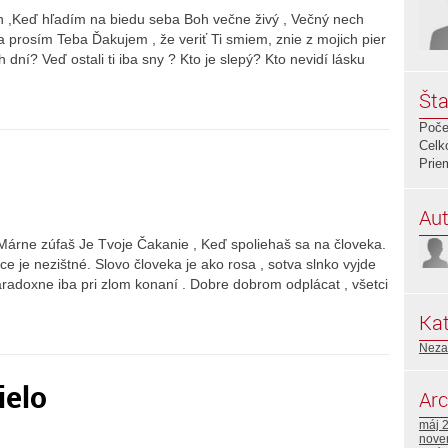
án ,Keď hľadím na biedu seba Boh večne živý , Večný nech
a prosím Teba Ďakujem , že veriť Ti smiem, znie z mojich pier
h dní? Veď ostali ti iba sny ? Kto je slepý? Kto nevidí lásku
Šta
Poče
Celk
Prie
Aut
árne zúfaš Je Tvoje Čakanie , Keď spoliehaš sa na človeka.
ce je nezištné. Slovo človeka je ako rosa , sotva slnko vyjde
aradoxne iba pri zlom konaní . Dobre dobrom odplácat , všetci
Kat
Neza
ielo
Arc
máj 
nove