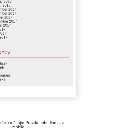
uár 2018
ár 2018
mber 2017
mber 2017
ber 2017
ember 2017
st 2017
2017
2017
 2017
kazy
da.sk
pty
rogram
téka
likáciu a čítajte Pravdu pohodlne aj v
mobile