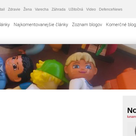
tail
Zdravie
Žena
Varecha
Záhrada
Užitočná
Video
DefenceNews
lánky
Najkomentovanejšie články
Zoznam blogov
Komerčné blog
N
lunam