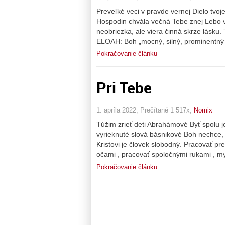
Preveľké veci v pravde vernej Dielo tvo
Hospodin chvála večná Tebe znej Lebo v 
neobriezka, ale viera činná skrze lásku.
ELOAH: Boh „mocný, silný, prominentný
Pokračovanie článku
Pri Tebe
1. apríla 2022, Prečítané 1 517x,
Nomix
Túžim zrieť deti Abrahámové Byť spolu
vyrieknuté slová básnikové Boh nechce, a
Kristovi je človek slobodný. Pracovať pr
očami , pracovať spoločnými rukami , my
Pokračovanie článku